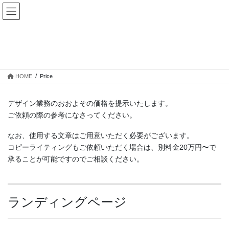
コ
ナ
ン
ビ
テ
ゲ
ン
ー
Price
ツ
シ
へ
ョ
ス
ン
HOME
Price
キ
に
ッ
移
プ
動
デザイン業務のおおよその価格を提示いたします。
ご依頼の際の参考になさってください。
なお、使用する文章はご用意いただく必要がございます。
コピーライティングもご依頼いただく場合は、別料金20万円〜で
承ることが可能ですのでご相談ください。
ランディングページ